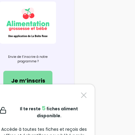
Envie de t’inscrire à notre
programme ?
Je m’inscris
Nous contacter
5
Il te reste
fiches aliment
support@alimentation-
disponible.
grossesse.com
Accède à toutes tes fiches et reçois des