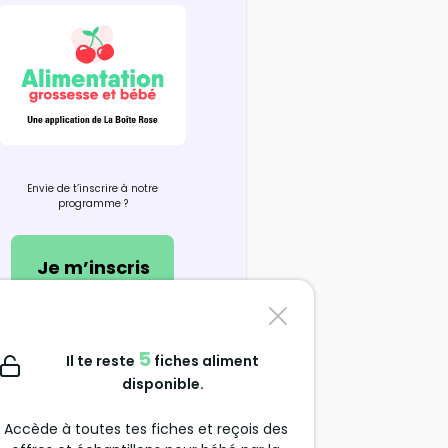
Envie de t’inscrire à notre
programme ?
Je m’inscris
Nous contacter
5
Il te reste
fiches aliment
support@alimentation-
disponible.
grossesse.com
Accède à toutes tes fiches et reçois des