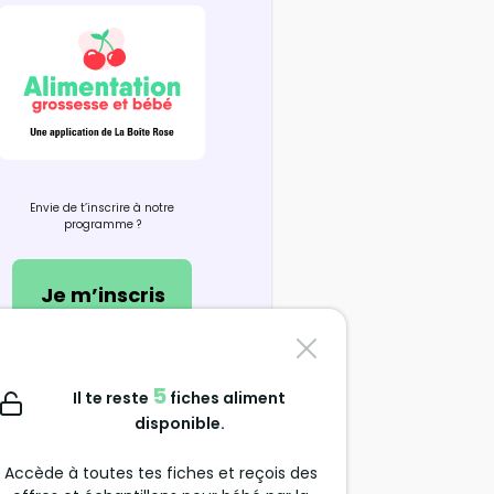
Envie de t’inscrire à notre
programme ?
Je m’inscris
Nous contacter
5
Il te reste
fiches aliment
support@alimentation-
disponible.
grossesse.com
Accède à toutes tes fiches et reçois des