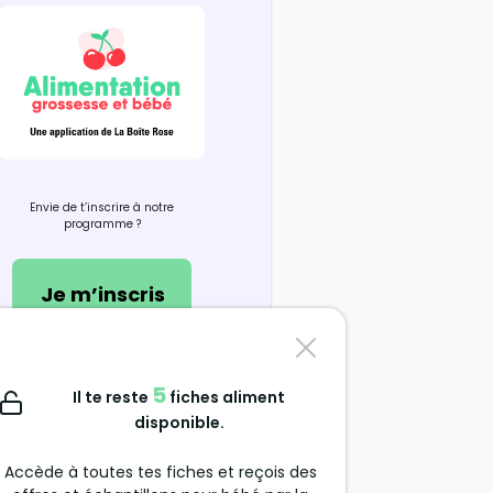
Envie de t’inscrire à notre
programme ?
Je m’inscris
Nous contacter
5
Il te reste
fiches aliment
support@alimentation-
disponible.
grossesse.com
Accède à toutes tes fiches et reçois des