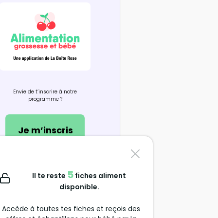
Envie de t’inscrire à notre
programme ?
Je m’inscris
Nous contacter
5
Il te reste
fiches aliment
support@alimentation-
disponible.
grossesse.com
Accède à toutes tes fiches et reçois des