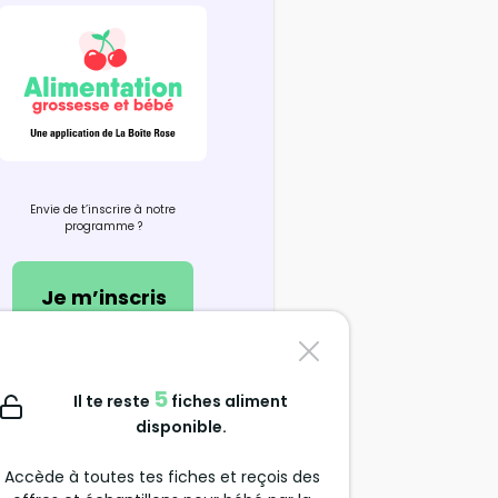
Envie de t’inscrire à notre
programme ?
Je m’inscris
Nous contacter
5
Il te reste
fiches aliment
support@alimentation-
disponible.
grossesse.com
Accède à toutes tes fiches et reçois des