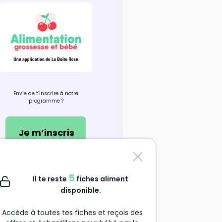
Envie de t’inscrire à notre
programme ?
Je m’inscris
Nous contacter
5
Il te reste
fiches aliment
support@alimentation-
disponible.
grossesse.com
Accède à toutes tes fiches et reçois des